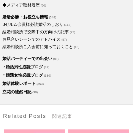
◆メディア取材履歴
(90)
婚活必勝・お役立ち情報
(548)
Bゼルム会員様必読婚活のしおり
(113)
結婚相談所で交際中の方向けの記事
(72)
お見合いシーンでのアドバイス
(57)
結婚相談所ご入会前に知っておくこと
(16)
婚活パーティーでの出会い
(89)
♂婚活男性必読ブログ
(82)
♀婚活女性必読ブログ
(139)
婚活体験レポート
(353)
立花の徒然日記
(38)
Related Posts
関連記事