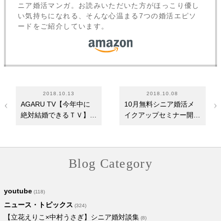
ニア婚活マンガ。お読みいただいた方がほっこり優し
い気持ちになれる、そんな心温まる7つの婚活エピソ
ードをご紹介しています。
2018.10.13
2018.10.08
AGARU TV【今年中に
10月無料シニア婚活メ
絶対結婚できるＴＶ】
イクアップセミナー開催
♯9出演しました
しました
Blog Category
youtube
(118)
ニュース・トピックス
(324)
【立花えりこ×中村うさぎ】シニア婚対談集
(8)