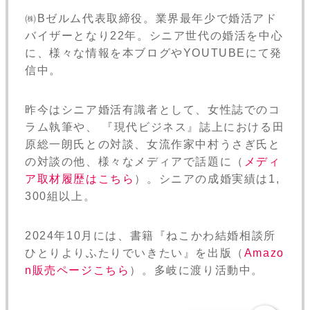
㈱Bゼルム代表取締役。業界最年少で婚活アド
バイザーとなり22年。シニア世代の婚活を中心
に、様々な情報を本ブログやYOUTUBEにて発
信中。
昨今はシニア婚活有識者として、女性誌でのコ
ラム執筆や、 『現代ビジネス』誌上における田
原総一朗氏との対談、女流作家中村うさぎ氏と
の対談の他、様々なメディアで話題に（
メディ
ア取材履歴はこちら
）。シニアの成婚実績は1,
300組以上。
2024年10月には、書籍『ねこかわ結婚相談所
ひとりよりふたりでいきたい』を出版（
Amazo
n販売ページこちら
）。多岐に渡り活動中。