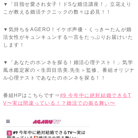
▼「目指せ愛され女子！ドSな婚活講座！」立花えり
こが教える婚活テクニックの数々は必見！！
▼気持ちをAGERO！イケボ声優・くっきーたんが婚
活女性がキュンキュンする一言をたっぷりお届けいた
します！
▼「あなたのホンネを探る！婚活心理テスト！」気学
風水鑑定家の＜生田目浩美.先生＞監修、番組オリジナ
ル心理テストであなたのホンネを探る！！
番組HPはこちらです⇒
#9 今年中に絶対結婚できるT
V〜実は間違っている！？婚活での振る舞い〜