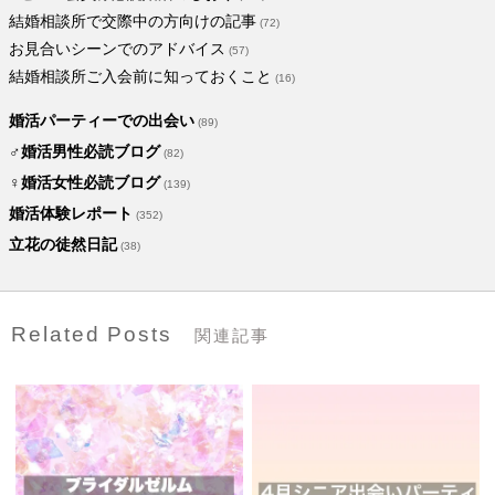
結婚相談所で交際中の方向けの記事
(72)
お見合いシーンでのアドバイス
(57)
結婚相談所ご入会前に知っておくこと
(16)
婚活パーティーでの出会い
(89)
♂婚活男性必読ブログ
(82)
♀婚活女性必読ブログ
(139)
婚活体験レポート
(352)
立花の徒然日記
(38)
Related Posts
関連記事