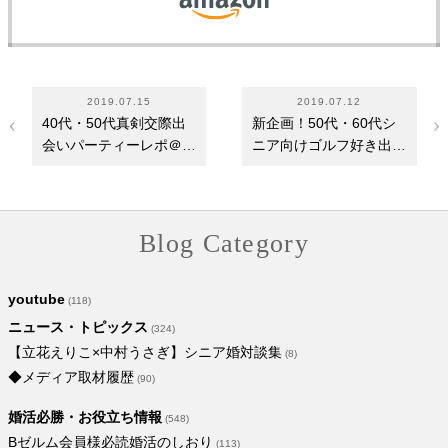
2019.07.15
2019.07.12
40代・50代真剣交際出
新企画！50代・60代シ
会いパーティーレポ＠銀
ニア向けゴルフ好き出会
座サロン
いパーティー＠銀座
Blog Category
youtube
(118)
ニュース・トピックス
(324)
【立花えりこ×中村うさぎ】シニア婚対談集
(8)
◆メディア取材履歴
(90)
婚活必勝・お役立ち情報
(548)
Bゼルム会員様必読婚活のしおり
(113)