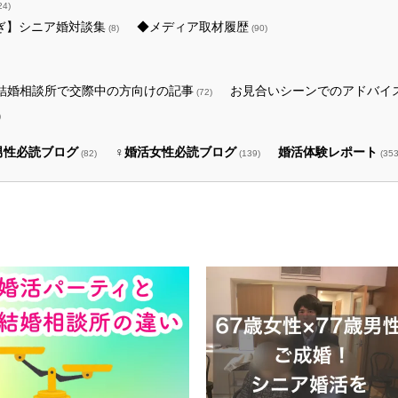
24)
ぎ】シニア婚対談集
◆メディア取材履歴
(8)
(90)
結婚相談所で交際中の方向けの記事
お見合いシーンでのアドバイ
(72)
)
男性必読ブログ
♀婚活女性必読ブログ
婚活体験レポート
(82)
(139)
(353
事