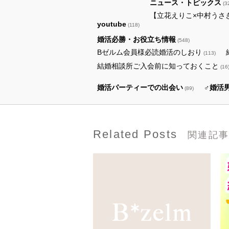
ニュース・トピックス
(3
【立花えりこ×中村うさ
youtube
(118)
婚活必勝・お役立ち情報
(548)
Bゼルム会員様必読婚活のしおり
(113)
結婚相談所ご入会前に知っておくこと
(16
婚活パーティーでの出会い
♂婚活
(89)
Related Posts
関連記