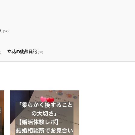
ス
(57)
立花の徒然日記
)
(38)