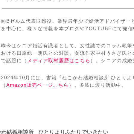
㈱Bゼルム代表取締役。業界最年少で婚活アドバイザー
を中心に、様々な情報を本ブログやYOUTUBEにて発信
昨今はシニア婚活有識者として、女性誌でのコラム執筆
おける田原総一朗氏との対談、女流作家中村うさぎ氏と
で話題に（
メディア取材履歴はこちら
）。シニアの成婚実
2024年10月には、書籍『ねこかわ結婚相談所 ひとり
（
Amazon販売ページこちら
）。多岐に渡り活動中。
かわ結婚相談所
ひとりよりふたりでいきたい