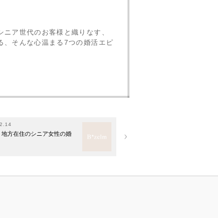
シニア世代のお客様と織りなす、
る、そんな心温まる7つの婚活エピ
2.14
」地方在住のシニア女性の婚