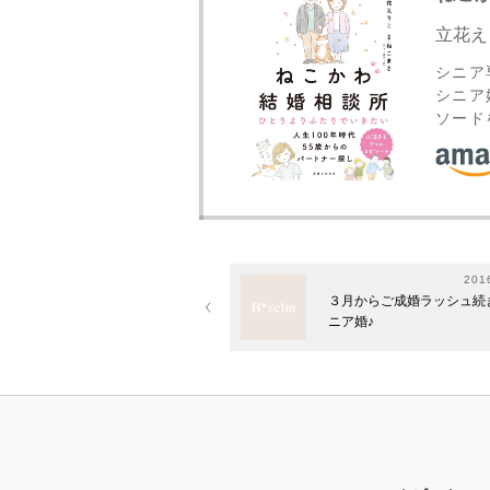
立花え
シニア
シニア
ソード
201
３月からご成婚ラッシュ続
ニア婚♪