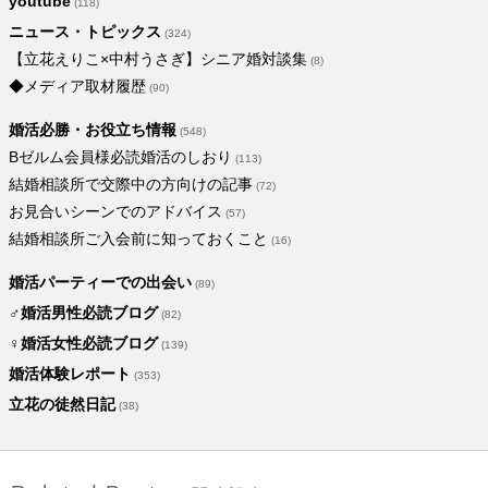
youtube
(118)
ニュース・トピックス
(324)
【立花えりこ×中村うさぎ】シニア婚対談集
(8)
◆メディア取材履歴
(90)
婚活必勝・お役立ち情報
(548)
Bゼルム会員様必読婚活のしおり
(113)
結婚相談所で交際中の方向けの記事
(72)
お見合いシーンでのアドバイス
(57)
結婚相談所ご入会前に知っておくこと
(16)
婚活パーティーでの出会い
(89)
♂婚活男性必読ブログ
(82)
♀婚活女性必読ブログ
(139)
婚活体験レポート
(353)
立花の徒然日記
(38)