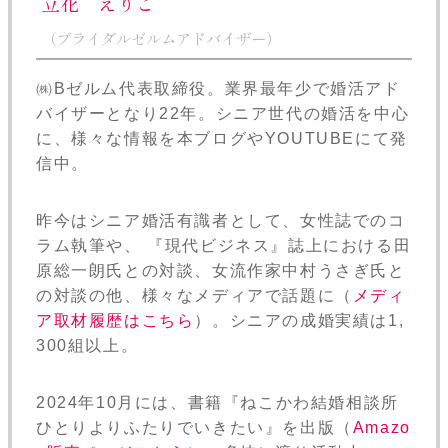
立花 えりこ
（ブライダルゼルムアドバイザー）
㈱Bゼルム代表取締役。業界最年少で婚活アド
バイザーとなり22年。シニア世代の婚活を中心
に、様々な情報を本ブログやYOUTUBEにて発
信中。
昨今はシニア婚活有識者として、女性誌でのコ
ラム執筆や、 『現代ビジネス』誌上における田
原総一朗氏との対談、女流作家中村うさぎ氏と
の対談の他、様々なメディアで話題に（
メディ
ア取材履歴はこちら
）。シニアの成婚実績は1,
300組以上。
2024年10月には、書籍『ねこかわ結婚相談所
ひとりよりふたりでいきたい』を出版（
Amazo