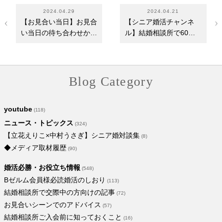
2024.04.29
2024.04.21
【お見合い当日】お見合
【シニア婚活チャンネ
い当日の待ち合わせから
ル】結婚相談所で60代
解散までを分か…
の普通の女性がセレ…
Blog Category
youtube
(118)
ニュース・トピックス
(324)
【立花えりこ×中村うさぎ】シニア婚対談集
(8)
◆メディア取材履歴
(90)
婚活必勝・お役立ち情報
(548)
Bゼルム会員様必読婚活のしおり
(113)
結婚相談所で交際中の方向けの記事
(72)
お見合いシーンでのアドバイス
(57)
結婚相談所ご入会前に知っておくこと
(16)