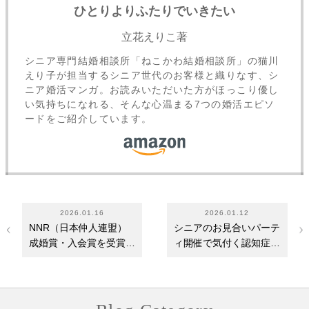
ひとりよりふたりでいきたい
立花えりこ著
シニア専門結婚相談所「ねこかわ結婚相談所」の猫川
えり子が担当するシニア世代のお客様と織りなす、シ
ニア婚活マンガ。お読みいただいた方がほっこり優し
い気持ちになれる、そんな心温まる7つの婚活エピソ
ードをご紹介しています。
2026.01.16
2026.01.12
NNR（日本仲人連盟）
シニアのお見合いパーテ
成婚賞・入会賞を受賞し
ィ開催で気付く認知症の
ました
はじまり～出会…