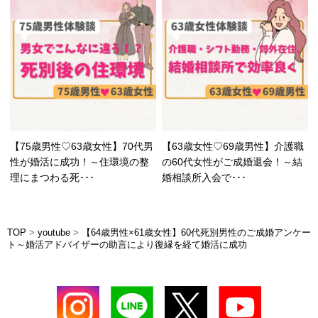
【75歳男性♡63歳女性】70代男
【63歳女性♡69歳男性】介護職
性が婚活に成功！～住環境の整
の60代女性がご成婚退会！～結
理にまつわる死･･･
婚相談所入会で･･･
TOP
>
youtube
>
【64歳男性×61歳女性】60代死別男性のご成婚アンケー
ト～婚活アドバイザーの助言により復縁を経て婚活に成功