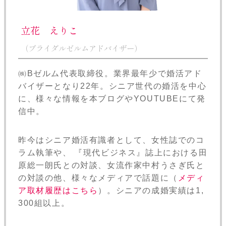
立花 えりこ
（ブライダルゼルムアドバイザー）
㈱Bゼルム代表取締役。業界最年少で婚活アド
バイザーとなり22年。シニア世代の婚活を中心
に、様々な情報を本ブログやYOUTUBEにて発
信中。
昨今はシニア婚活有識者として、女性誌でのコ
ラム執筆や、 『現代ビジネス』誌上における田
原総一朗氏との対談、女流作家中村うさぎ氏と
の対談の他、様々なメディアで話題に（
メディ
ア取材履歴はこちら
）。シニアの成婚実績は1,
300組以上。