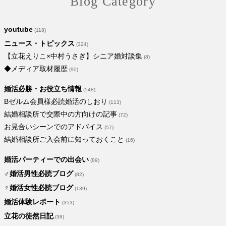
Blog Category
youtube
(118)
ニュース・トピックス
(324)
【立花えりこ×中村うさぎ】シニア婚対談集
(8)
◆メディア取材履歴
(90)
婚活必勝・お役立ち情報
(548)
Bゼルム会員様必読婚活のしおり
(113)
結婚相談所で交際中の方向けの記事
(72)
お見合いシーンでのアドバイス
(57)
結婚相談所ご入会前に知っておくこと
(16)
婚活パーティーでの出会い
(89)
♂婚活男性必読ブログ
(82)
♀婚活女性必読ブログ
(139)
婚活体験レポート
(353)
立花の徒然日記
(38)