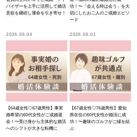
バイザーを上手に活用して婚活
功！〜「会える時は会う」を大
意欲を継続し運命を引き寄せ！
切にしたお二人のご成婚エピソ
ード
2026.06.04
2026.06.01
【64歳女性♡67歳男性】事実
【67歳女性♡76歳男性】愛知
婚希望の60代女性がご成婚退
県在住の60代女性が婚活に成
会！〜受け身から主体的な婚活
功！〜趣味のゴルフがご縁を結
へのシフトが大きな転機に
ぶ