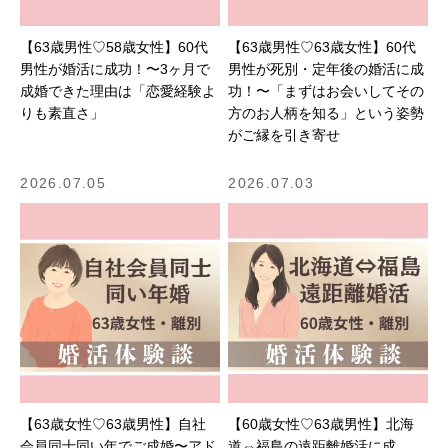
【63歳男性♡58歳女性】60代
【63歳男性♡63歳女性】60代
男性が婚活に成功！〜3ヶ月で
男性が死別・定年後の婚活に成
成婚できた理由は「恋愛経験よ
功！〜「まずはお会いしてその
りも素直さ」
方のお人柄を知る」という姿勢
がご縁を引き寄せ
2026.07.05
2026.07.03
【63歳女性♡63歳男性】自社
【60歳女性♡63歳男性】北海
会員同士同い年でご成婚〜アド
道⇔福島の遠距離婚活に成