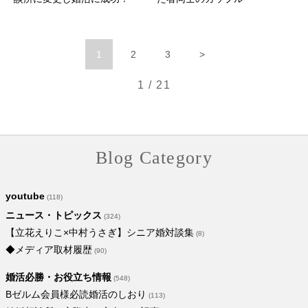
1
2
3
>
1 / 21
Blog Category
youtube
(118)
ニュース・トピックス
(324)
【立花えりこ×中村うさぎ】シニア婚対談集
(8)
◆メディア取材履歴
(90)
婚活必勝・お役立ち情報
(548)
Bゼルム会員様必読婚活のしおり
(113)