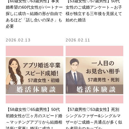
【60歳女性♡63歳男性】事実
【53歳女性♡57歳男性】50代
婚希望の60代女性がパートナー
女性のご成婚アンケート～お子
探しに成功～結婚の形が自由で
様が独立する三年後を見据えて
あるほど「話し合いの深さ」も
始めた婚活
必要
2026.02.13
2026.02.11
【58歳女性♡65歳男性】50代
【57歳男性♡53歳女性】死別
初婚女性が三ヶ月のスピード婚
シングルファザー&シングルマ
～マッチングアプリから結婚相
ザーがご成婚～共通点が多く似
談所に変更し婚活に成功！
た者同士のカップル