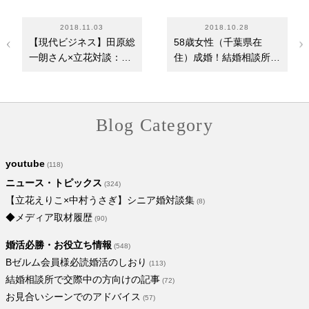
2018.11.03
2018.10.28
【現代ビジネス】田原総
58歳女性（千葉県在
一朗さん×立花対談：
住）成婚！結婚相談所で
「なんとも奥深き高…
のお見合い婚活体験談
Blog Category
youtube
(118)
ニュース・トピックス
(324)
【立花えりこ×中村うさぎ】シニア婚対談集
(8)
◆メディア取材履歴
(90)
婚活必勝・お役立ち情報
(548)
Bゼルム会員様必読婚活のしおり
(113)
結婚相談所で交際中の方向けの記事
(72)
お見合いシーンでのアドバイス
(57)