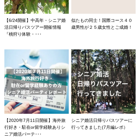
【6/24開催】中高年・シニア婚
似たもの同士！国際コース４０
活日帰りバスツアー開催情報
歳男性が２５歳女性とご成婚！
『桃狩り体験・･･･
【2020年7月11日開催】海外旅
シニア婚活日帰りバスツアーに
行好き・駐在or留学経験ありシ
行ってきました(7月編レポ）
ニア婚活パーテ･･･