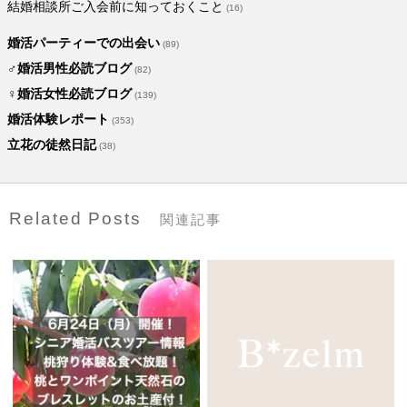
結婚相談所ご入会前に知っておくこと
(16)
婚活パーティーでの出会い
(89)
♂婚活男性必読ブログ
(82)
♀婚活女性必読ブログ
(139)
婚活体験レポート
(353)
立花の徒然日記
(38)
Related Posts
関連記事