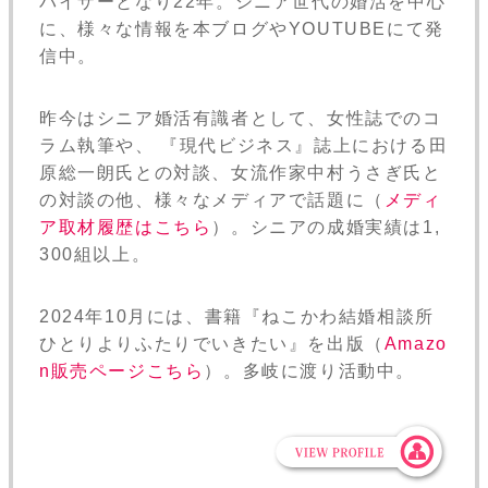
バイザーとなり22年。シニア世代の婚活を中心
に、様々な情報を本ブログやYOUTUBEにて発
信中。
昨今はシニア婚活有識者として、女性誌でのコ
ラム執筆や、 『現代ビジネス』誌上における田
原総一朗氏との対談、女流作家中村うさぎ氏と
の対談の他、様々なメディアで話題に（
メディ
ア取材履歴はこちら
）。シニアの成婚実績は1,
300組以上。
2024年10月には、書籍『ねこかわ結婚相談所
ひとりよりふたりでいきたい』を出版（
Amazo
n販売ページこちら
）。多岐に渡り活動中。