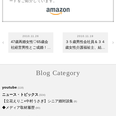
ードをご紹介しています。
2010.11.26
2010.11.19
47歳再婚女性♡65歳会
３５歳男性会社員＆３４
社経営男性とご成婚！結
歳女性介護福祉士、結婚
婚相談所婚活体験談…
相談所でご成婚♪
Blog Category
youtube
(118)
ニュース・トピックス
(324)
【立花えりこ×中村うさぎ】シニア婚対談集
(8)
◆メディア取材履歴
(90)