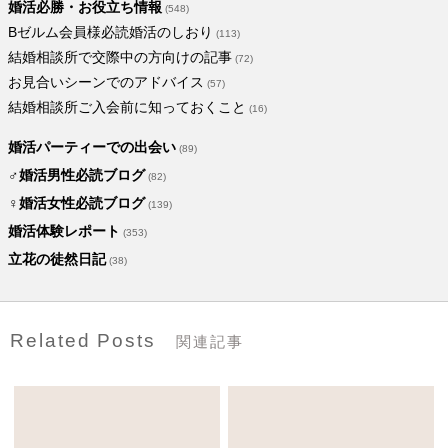
婚活必勝・お役立ち情報
(548)
Bゼルム会員様必読婚活のしおり
(113)
結婚相談所で交際中の方向けの記事
(72)
お見合いシーンでのアドバイス
(57)
結婚相談所ご入会前に知っておくこと
(16)
婚活パーティーでの出会い
(89)
♂婚活男性必読ブログ
(82)
♀婚活女性必読ブログ
(139)
婚活体験レポート
(353)
立花の徒然日記
(38)
Related Posts
関連記事