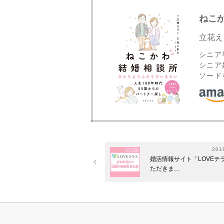
ねこ
立花え
シニア
シニア
ソード
201
婚活情報サイト「LOVEテ
ただきま…