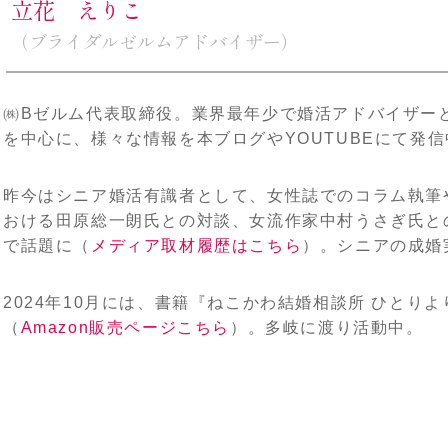
立花 えりこ
（ブライダルゼルムアドバイザー）
㈱Bゼルム代表取締役。業界最年少で婚活アドバイザー
を中心に、様々な情報を本ブログやYOUTUBEにて発信
昨今はシニア婚活有識者として、女性誌でのコラム執筆
おける田原総一朗氏との対談、女流作家中村うさぎ氏と
で話題に（
メディア取材履歴はこちら
）。シニアの成婚実
2024年10月には、書籍『ねこかわ結婚相談所 ひとり
（
Amazon販売ページこちら
）。多岐に渡り活動中。