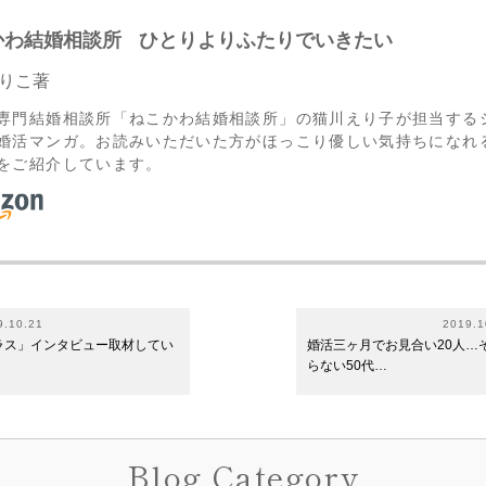
かわ結婚相談所
ひとりよりふたりでいきたい
りこ著
専門結婚相談所「ねこかわ結婚相談所」の猫川えり子が担当する
婚活マンガ。お読みいただいた方がほっこり優しい気持ちになれ
をご紹介しています。
9.10.21
2019.1
ラス」インタビュー取材してい
婚活三ヶ月でお見合い20人…
らない50代…
Blog Category