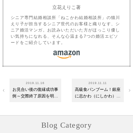
立花えりこ著
シニア専門結婚相談所「ねこかわ結婚相談所」の猫川
えり子が担当するシニア世代のお客様と織りなす、シ
ニア婚活マンガ。お読みいただいた方がほっこり優し
い気持ちになれる、そんな心温まる7つの婚活エピソ
ードをご紹介しています。
2019.11.16
2019.11.11
お見合い後の復縁成功事
高級食パンブーム！銀座
例～交際終了原因を明確
に志かわ（にしかわ）の
に！復縁までの…
食パンがおすす…
Blog Category