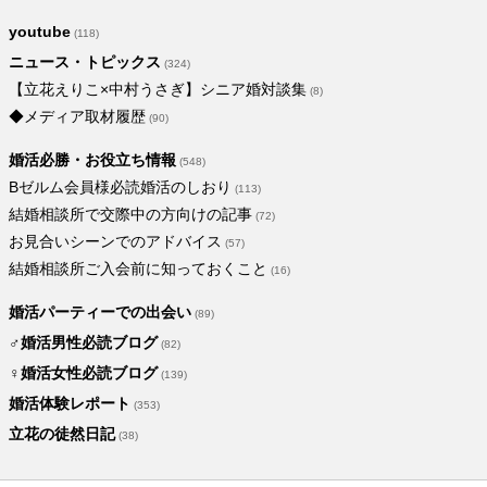
youtube
(118)
ニュース・トピックス
(324)
【立花えりこ×中村うさぎ】シニア婚対談集
(8)
◆メディア取材履歴
(90)
婚活必勝・お役立ち情報
(548)
Bゼルム会員様必読婚活のしおり
(113)
結婚相談所で交際中の方向けの記事
(72)
お見合いシーンでのアドバイス
(57)
結婚相談所ご入会前に知っておくこと
(16)
婚活パーティーでの出会い
(89)
♂婚活男性必読ブログ
(82)
♀婚活女性必読ブログ
(139)
婚活体験レポート
(353)
立花の徒然日記
(38)