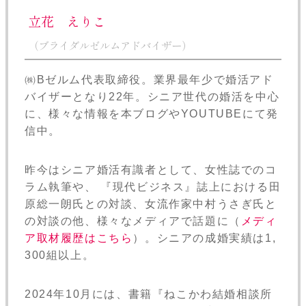
立花 えりこ
（ブライダルゼルムアドバイザー）
㈱Bゼルム代表取締役。業界最年少で婚活アド
バイザーとなり22年。シニア世代の婚活を中心
に、様々な情報を本ブログやYOUTUBEにて発
信中。
昨今はシニア婚活有識者として、女性誌でのコ
ラム執筆や、 『現代ビジネス』誌上における田
原総一朗氏との対談、女流作家中村うさぎ氏と
の対談の他、様々なメディアで話題に（
メディ
ア取材履歴はこちら
）。シニアの成婚実績は1,
300組以上。
2024年10月には、書籍『ねこかわ結婚相談所