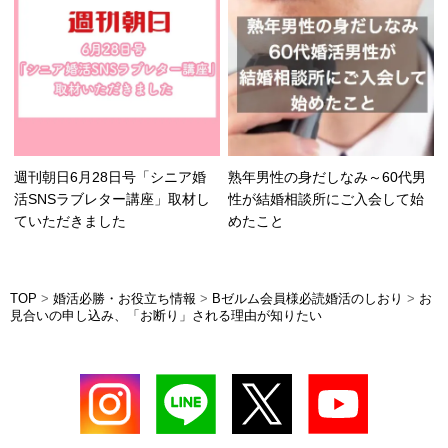
週刊朝日6月28日号「シニア婚
熟年男性の身だしなみ～60代男
活SNSラブレター講座」取材し
性が結婚相談所にご入会して始
ていただきました
めたこと
TOP
>
婚活必勝・お役立ち情報
>
Bゼルム会員様必読婚活のしおり
>
お
見合いの申し込み、「お断り」される理由が知りたい