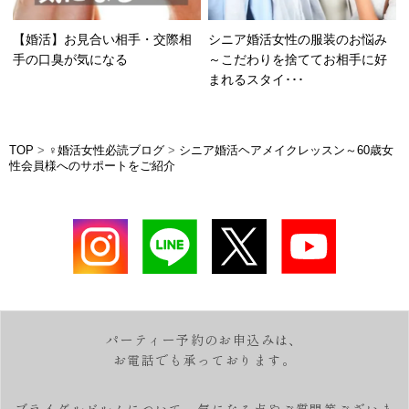
【婚活】お見合い相手・交際相
シニア婚活女性の服装のお悩み
手の口臭が気になる
～こだわりを捨ててお相手に好
まれるスタイ･･･
TOP
>
♀婚活女性必読ブログ
>
シニア婚活ヘアメイクレッスン～60歳女
性会員様へのサポートをご紹介
パーティー予約のお申込みは、
お電話でも承っております。