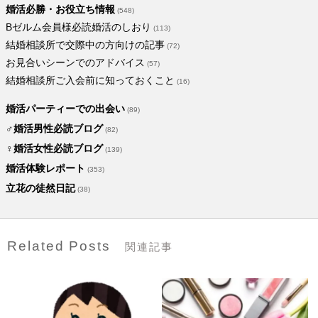
婚活必勝・お役立ち情報
(548)
Bゼルム会員様必読婚活のしおり
(113)
結婚相談所で交際中の方向けの記事
(72)
お見合いシーンでのアドバイス
(57)
結婚相談所ご入会前に知っておくこと
(16)
婚活パーティーでの出会い
(89)
♂婚活男性必読ブログ
(82)
♀婚活女性必読ブログ
(139)
婚活体験レポート
(353)
立花の徒然日記
(38)
Related Posts
関連記事