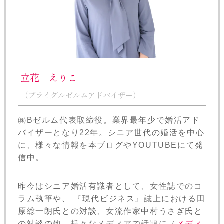
立花 えりこ
（ブライダルゼルムアドバイザー）
㈱Bゼルム代表取締役。業界最年少で婚活アド
バイザーとなり22年。シニア世代の婚活を中心
に、様々な情報を本ブログやYOUTUBEにて発
信中。
昨今はシニア婚活有識者として、女性誌でのコ
ラム執筆や、 『現代ビジネス』誌上における田
原総一朗氏との対談、女流作家中村うさぎ氏と
の対談の他、様々なメディアで話題に（
メディ