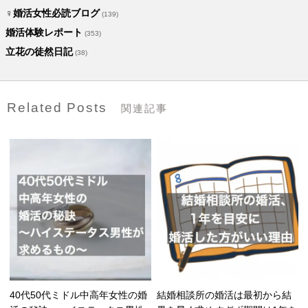
♀婚活女性必読ブログ
(139)
婚活体験レポート
(353)
立花の徒然日記
(38)
Related Posts
関連記事
40代50代ミドル中高年女性の婚
結婚相談所の婚活は最初から結