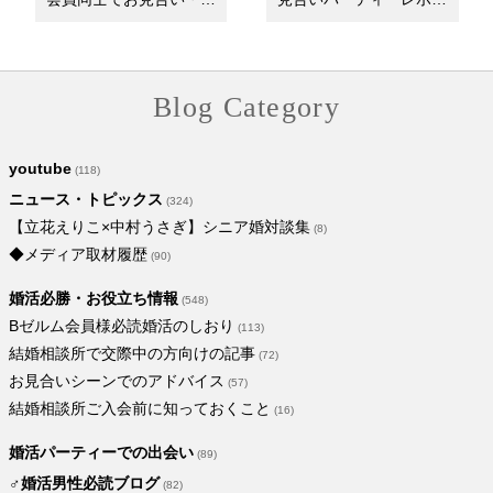
際するメリット
ト＠銀座
Blog Category
youtube
(118)
ニュース・トピックス
(324)
【立花えりこ×中村うさぎ】シニア婚対談集
(8)
◆メディア取材履歴
(90)
婚活必勝・お役立ち情報
(548)
Bゼルム会員様必読婚活のしおり
(113)
結婚相談所で交際中の方向けの記事
(72)
お見合いシーンでのアドバイス
(57)
結婚相談所ご入会前に知っておくこと
(16)
婚活パーティーでの出会い
(89)
♂婚活男性必読ブログ
(82)