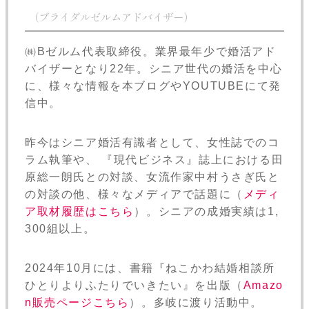
（ブライダルゼルムアドバイザー）
㈱Bゼルム代表取締役。業界最年少で婚活アド
バイザーとなり22年。シニア世代の婚活を中心
に、様々な情報を本ブログやYOUTUBEにて発
信中。
昨今はシニア婚活有識者として、女性誌でのコ
ラム執筆や、 『現代ビジネス』誌上における田
原総一朗氏との対談、女流作家中村うさぎ氏と
の対談の他、様々なメディアで話題に（
メディ
ア取材履歴はこちら
）。シニアの成婚実績は1,
300組以上。
2024年10月には、書籍『ねこかわ結婚相談所
ひとりよりふたりでいきたい』を出版（
Amazo
n販売ページこちら
）。多岐に渡り活動中。