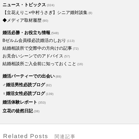
ニュース・トピックス
(324)
【立花えりこ×中村うさぎ】シニア婚対談集
(8)
◆メディア取材履歴
(90)
婚活必勝・お役立ち情報
(548)
Bゼルム会員様必読婚活のしおり
(113)
結婚相談所で交際中の方向けの記事
(72)
お見合いシーンでのアドバイス
(57)
結婚相談所ご入会前に知っておくこと
(16)
婚活パーティーでの出会い
(89)
♂婚活男性必読ブログ
(82)
♀婚活女性必読ブログ
(139)
婚活体験レポート
(353)
立花の徒然日記
(38)
Related Posts
関連記事