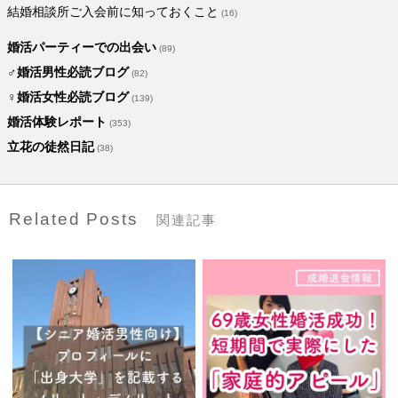
結婚相談所ご入会前に知っておくこと
(16)
婚活パーティーでの出会い
(89)
♂婚活男性必読ブログ
(82)
♀婚活女性必読ブログ
(139)
婚活体験レポート
(353)
立花の徒然日記
(38)
Related Posts
関連記事