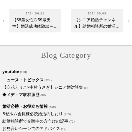
2024.06.21
2024.06.08
【58歳女性♡59歳男
【シニア婚活チャンネ
性】婚活成功体験談～
ル】結婚相談所の婚活で
11人目のお見合い相手
シニア世代の方が…
と…
Blog Category
youtube
(118)
ニュース・トピックス
(324)
【立花えりこ×中村うさぎ】シニア婚対談集
(8)
◆メディア取材履歴
(90)
婚活必勝・お役立ち情報
(548)
Bゼルム会員様必読婚活のしおり
(113)
結婚相談所で交際中の方向けの記事
(72)
お見合いシーンでのアドバイス
(57)