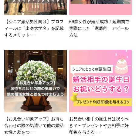
【シニア婚活男性向け】プロフ
69歳女性が婚活成功！短期間で
ィールに「出身大学名」を記載
実際にした「家庭的」アピール
するメリット･･･
方法
【お見合い印象アップ】お待ち
お見合い相手の誕生日は祝うべ
合わせの際の気遣いで他の婚活
き？～プレゼントやお相手に好
女性と差をつ･･･
印象を与える･･･