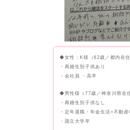
◆女性：K様（62歳／都内在
・再婚生別子供あり
・会社員 ・高卒
◆男性様（77歳／神奈川県在
・再婚生別子供なし
・定年退職・年金生活+不動産
・国立大学卒