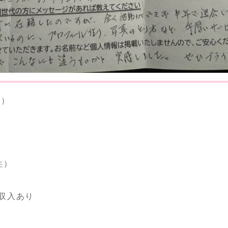
住）
住）
収入あり