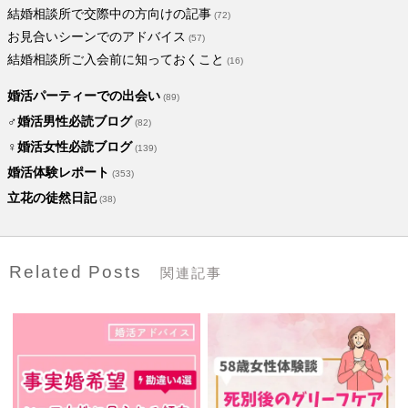
結婚相談所で交際中の方向けの記事
(72)
お見合いシーンでのアドバイス
(57)
結婚相談所ご入会前に知っておくこと
(16)
婚活パーティーでの出会い
(89)
♂婚活男性必読ブログ
(82)
♀婚活女性必読ブログ
(139)
婚活体験レポート
(353)
立花の徒然日記
(38)
Related Posts
関連記事