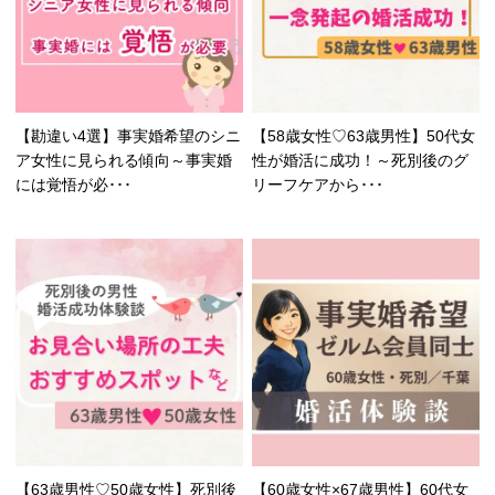
【勘違い4選】事実婚希望のシニ
【58歳女性♡63歳男性】50代女
ア女性に見られる傾向～事実婚
性が婚活に成功！～死別後のグ
には覚悟が必･･･
リーフケアから･･･
【63歳男性♡50歳女性】死別後
【60歳女性×67歳男性】60代女