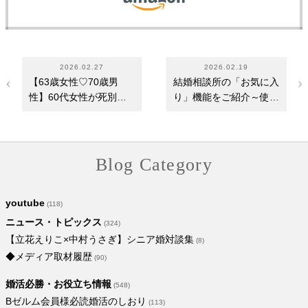
2026.02.27
2026.02.19
【63歳女性♡70歳男
結婚相談所の「お気に入
性】60代女性が死別後1
り」機能をご紹介～使用
年以内の婚活に成功！…
するメリット・…
Blog Category
youtube
(118)
ニュース・トピックス
(324)
【立花えりこ×中村うさぎ】シニア婚対談集
(8)
◆メディア取材履歴
(90)
婚活必勝・お役立ち情報
(548)
Bゼルム会員様必読婚活のしおり
(113)