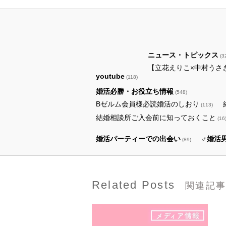
ニュース・トピックス
(3
【立花えりこ×中村うさ
youtube
(118)
婚活必勝・お役立ち情報
(548)
Bゼルム会員様必読婚活のしおり
(113)
結婚相談所ご入会前に知っておくこと
(16
婚活パーティーでの出会い
♂婚活
(89)
Related Posts
関連記