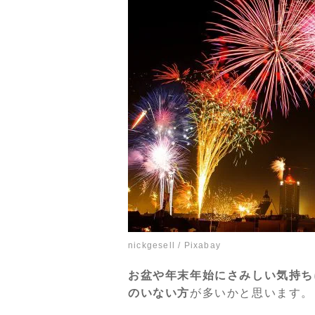
nickgesell
/ Pixabay
お盆や年末年始にさみしい気持ち
のいない方
が多いかと思います。