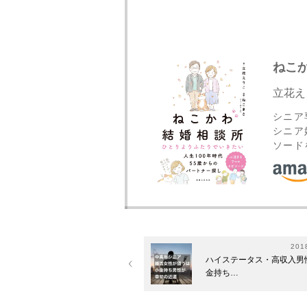
ねこ
立花え
シニア
シニア
ソード
201
ハイステータス・高収入男
金持ち…