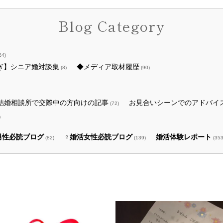
Blog Category
24)
ぎ】シニア婚対談集
◆メディア取材履歴
(8)
(90)
結婚相談所で交際中の方向けの記事
お見合いシーンでのアドバイ
(72)
)
男性必読ブログ
♀婚活女性必読ブログ
婚活体験レポート
(82)
(139)
(353
事