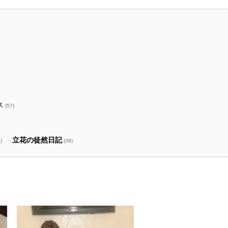
ス
(57)
立花の徒然日記
)
(38)