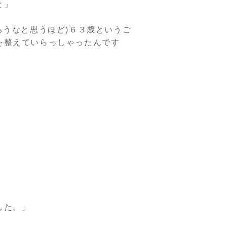
と」
ろうなと思うほど)６３歳というご
を整えていらっしゃったんです
した。」