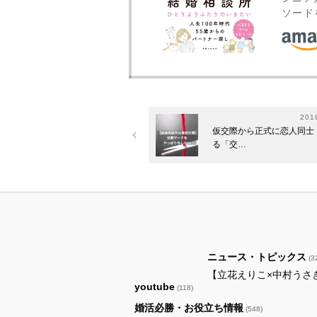
ソード
201
仮交際から正式に恋人同士
る「交…
ニュース・トピックス
(3
【立花えりこ×中村うさ
youtube
(118)
婚活必勝・お役立ち情報
(548)