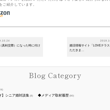
をご紹介しています。
9.10.24
2019.1
（真剣交際）になった時に付け
婚活情報サイト「LOVEテラ
ただきま…
Blog Category
24)
ぎ】シニア婚対談集
◆メディア取材履歴
(8)
(90)