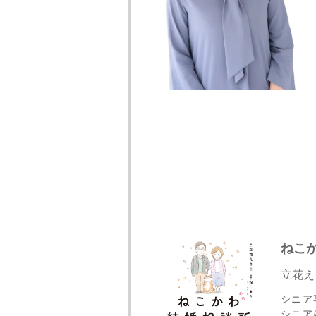
ねこ
立花え
シニア
シニア