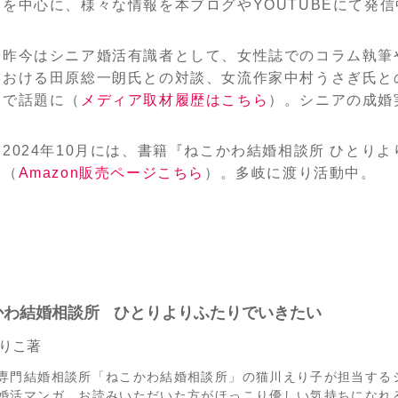
を中心に、様々な情報を本ブログやYOUTUBEにて発信
昨今はシニア婚活有識者として、女性誌でのコラム執筆
おける田原総一朗氏との対談、女流作家中村うさぎ氏と
で話題に（
メディア取材履歴はこちら
）。シニアの成婚実
2024年10月には、書籍『ねこかわ結婚相談所 ひとり
（
Amazon販売ページこちら
）。多岐に渡り活動中。
かわ結婚相談所
ひとりよりふたりでいきたい
りこ著
専門結婚相談所「ねこかわ結婚相談所」の猫川えり子が担当する
婚活マンガ。お読みいただいた方がほっこり優しい気持ちになれ