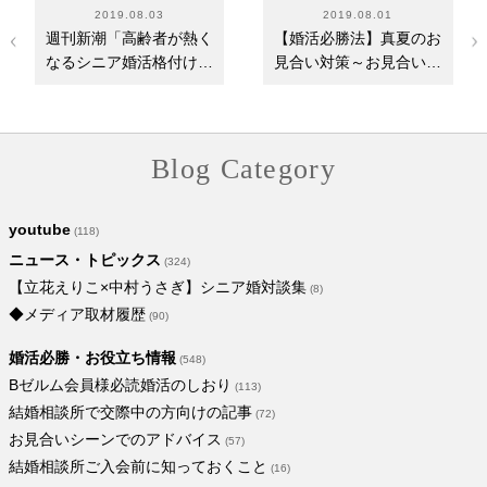
2019.08.03
2019.08.01
週刊新潮「高齢者が熱く
【婚活必勝法】真夏のお
なるシニア婚活格付けチ
見合い対策～お見合い場
ェック」に取材…
所・服装など
Blog Category
youtube
(118)
ニュース・トピックス
(324)
【立花えりこ×中村うさぎ】シニア婚対談集
(8)
◆メディア取材履歴
(90)
婚活必勝・お役立ち情報
(548)
Bゼルム会員様必読婚活のしおり
(113)
結婚相談所で交際中の方向けの記事
(72)
お見合いシーンでのアドバイス
(57)
結婚相談所ご入会前に知っておくこと
(16)