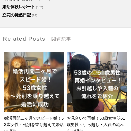
婚活体験レポート
(352)
立花の徒然日記
(38)
Related Posts
関連記事
婚活再開二ヶ月でスピード婚！5
お見合いで再婚！53歳女性♡61
3歳女性～死別を乗り越えて婚活
歳男性～引っ越し・入籍の流れ