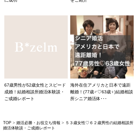
に成功
をご紹介
67歳男性が52歳女性とスピード
海外在住アメリカと日本で遠距
成婚！結婚相談所婚活体験談・
離婚！(77歳♂♡63歳♀)結婚相談
ご成婚レポート
所シニア婚活体･･･
TOP
>
婚活必勝・お役立ち情報
>
５３歳女性♡６２歳男性の結婚相談所
婚活体験談・ご成婚レポート