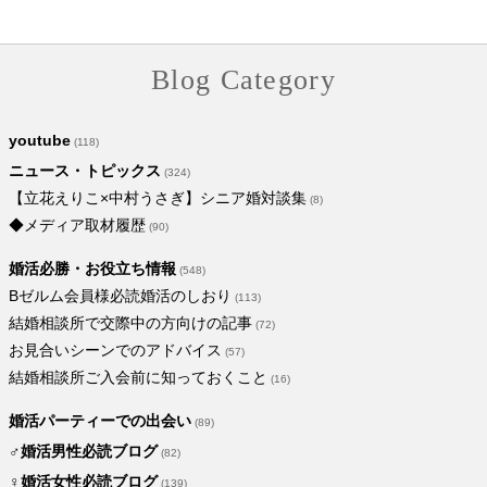
Blog Category
youtube
(118)
ニュース・トピックス
(324)
【立花えりこ×中村うさぎ】シニア婚対談集
(8)
◆メディア取材履歴
(90)
婚活必勝・お役立ち情報
(548)
Bゼルム会員様必読婚活のしおり
(113)
結婚相談所で交際中の方向けの記事
(72)
お見合いシーンでのアドバイス
(57)
結婚相談所ご入会前に知っておくこと
(16)
婚活パーティーでの出会い
(89)
♂婚活男性必読ブログ
(82)
♀婚活女性必読ブログ
(139)