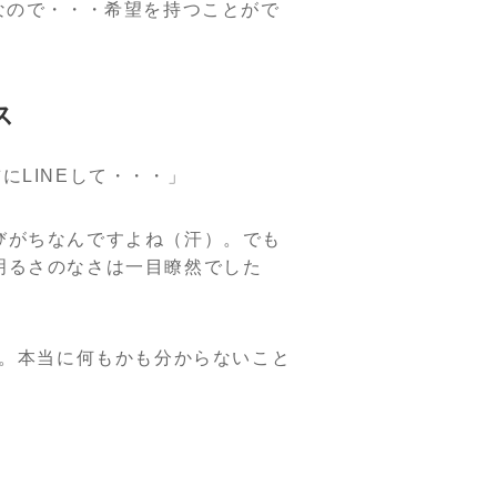
なので・・・希望を持つことがで
ス
LINEして・・・」
びがちなんですよね（汗）。でも
明るさのなさは一目瞭然でした
)。本当に何もかも分からないこと