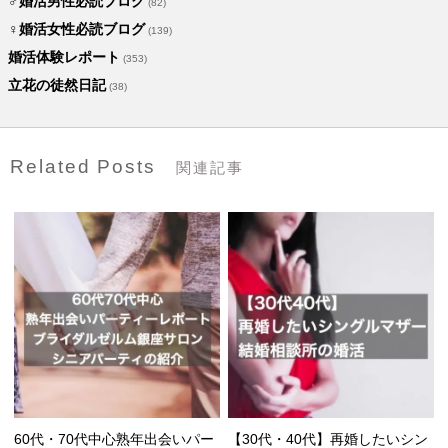
♂婚活男性必読ブログ
(82)
♀婚活女性必読ブログ
(139)
婚活体験レポート
(353)
立花の徒然日記
(38)
Related Posts
関連記事
60代・70代中心熟年出会いパー
【30代・40代】再婚したいシン