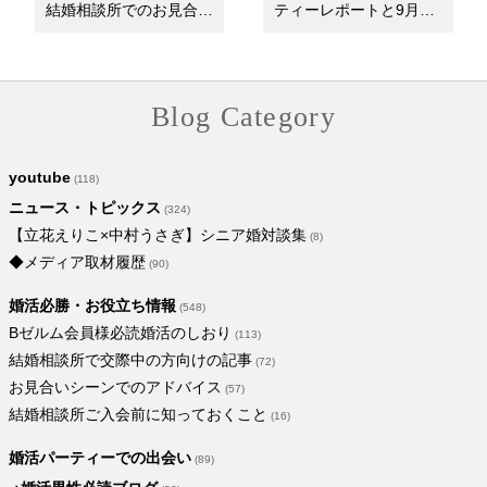
結婚相談所でのお見合い
ティーレポートと9月の
～71歳男性♡61歳…
おすすめパーティ…
Blog Category
youtube
(118)
ニュース・トピックス
(324)
【立花えりこ×中村うさぎ】シニア婚対談集
(8)
◆メディア取材履歴
(90)
婚活必勝・お役立ち情報
(548)
Bゼルム会員様必読婚活のしおり
(113)
結婚相談所で交際中の方向けの記事
(72)
お見合いシーンでのアドバイス
(57)
結婚相談所ご入会前に知っておくこと
(16)
婚活パーティーでの出会い
(89)