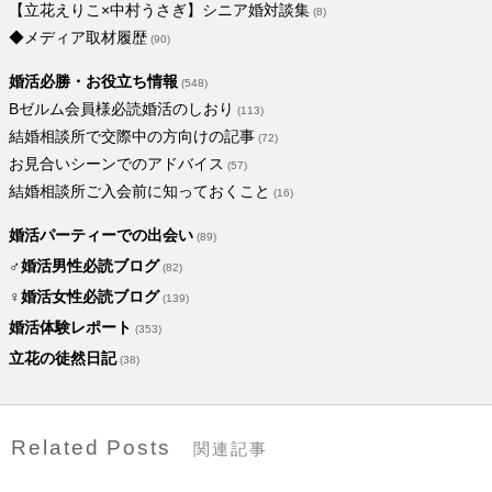
【立花えりこ×中村うさぎ】シニア婚対談集
(8)
◆メディア取材履歴
(90)
婚活必勝・お役立ち情報
(548)
Bゼルム会員様必読婚活のしおり
(113)
結婚相談所で交際中の方向けの記事
(72)
お見合いシーンでのアドバイス
(57)
結婚相談所ご入会前に知っておくこと
(16)
婚活パーティーでの出会い
(89)
♂婚活男性必読ブログ
(82)
♀婚活女性必読ブログ
(139)
婚活体験レポート
(353)
立花の徒然日記
(38)
Related Posts
関連記事