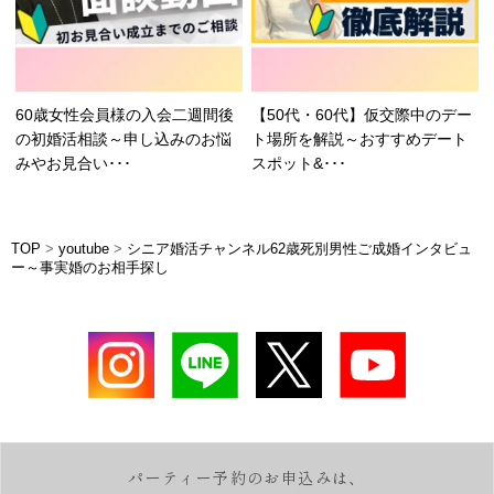
60歳女性会員様の入会二週間後
【50代・60代】仮交際中のデー
の初婚活相談～申し込みのお悩
ト場所を解説～おすすめデート
みやお見合い･･･
スポット&･･･
TOP
>
youtube
>
シニア婚活チャンネル62歳死別男性ご成婚インタビュ
ー～事実婚のお相手探し
パーティー予約のお申込みは、