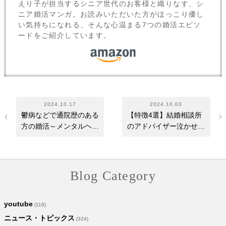
えり子が担当するシニア世代のお客様と織りなす、シ
ニア婚活マンガ。お読みいただいた方がほっこり優し
い気持ちになれる、そんな心温まる7つの婚活エピソ
ードをご紹介しています。
2024.10.17
2024.10.03
鬱病などで通院歴のある
【特徴4選】結婚相談所
方の婚活～メンタルヘル
のアドバイザー泣かせな
スに関する記載…
問題会員と仲人の…
Blog Category
youtube
(118)
ニュース・トピックス
(324)