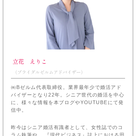
立花 えりこ
（ブライダルゼルムアドバイザー）
㈱Bゼルム代表取締役。業界最年少で婚活アド
バイザーとなり22年。シニア世代の婚活を中心
に、様々な情報を本ブログやYOUTUBEにて発
信中。
昨今はシニア婚活有識者として、女性誌でのコ
ラム執筆や、 『現代ビジネス』誌上における田