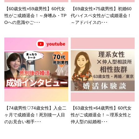
【60歳女性×59歳男性】60代女
【69歳女性×75歳男性】初婚60
性がご成婚退会！～身嗜み・TP
代ハイスペ女性がご成婚退会！
Oへの意識やご･･･
～アドバイスの･･･
【74歳男性♡74歳女性】入会二
【63歳女性×64歳男性】60代女
ヶ月で成婚退会！死別後一人目
性がご成婚退会！～理系女性と
のお見合い相手･･･
仲人型の結婚相･･･