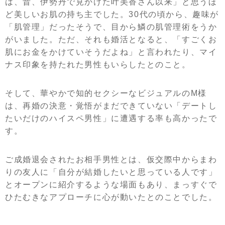
は、昔、伊勢丹で見かけた叶美香さん以来」と思うほ
ど美しいお肌の持ち主でした。30代の頃から、趣味が
「肌管理」だったそうで、目から鱗の肌管理術をうか
がいました。ただ、それも婚活となると、「すごくお
肌にお金をかけていそうだよね」と言われたり、マイ
ナス印象を持たれた男性もいらしたとのこと。
そして、華やかで知的セクシーなビジュアルのM様
は、再婚の決意・覚悟がまだできていない「デートし
たいだけのハイスペ男性」に遭遇する率も高かったで
す。
ご成婚退会されたお相手男性とは、仮交際中からまわ
りの友人に「自分が結婚したいと思っている人です」
とオープンに紹介するような場面もあり、まっすぐで
ひたむきなアプローチに心が動いたとのことでした。