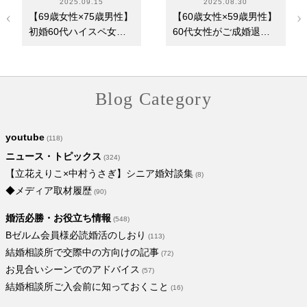
2025.09.15
2025.08.30
【69歳女性×75歳男性】
【60歳女性×59歳男性】
初婚60代ハイスペ女性
60代女性がご成婚退
がご成婚退会！～ア…
会！～身嗜み・TPO
へ…
Blog Category
youtube
(118)
ニュース・トピックス
(324)
【立花えりこ×中村うさぎ】シニア婚対談集
(8)
◆メディア取材履歴
(90)
婚活必勝・お役立ち情報
(548)
Bゼルム会員様必読婚活のしおり
(113)
結婚相談所で交際中の方向けの記事
(72)
お見合いシーンでのアドバイス
(57)
結婚相談所ご入会前に知っておくこと
(16)