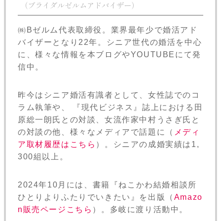
（ブライダルゼルムアドバイザー）
㈱Bゼルム代表取締役。業界最年少で婚活アド
バイザーとなり22年。シニア世代の婚活を中心
に、様々な情報を本ブログやYOUTUBEにて発
信中。
昨今はシニア婚活有識者として、女性誌でのコ
ラム執筆や、 『現代ビジネス』誌上における田
原総一朗氏との対談、女流作家中村うさぎ氏と
の対談の他、様々なメディアで話題に（
メディ
ア取材履歴はこちら
）。シニアの成婚実績は1,
300組以上。
2024年10月には、書籍『ねこかわ結婚相談所
ひとりよりふたりでいきたい』を出版（
Amazo
n販売ページこちら
）。多岐に渡り活動中。