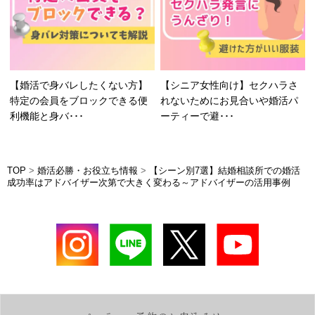
【婚活で身バレしたくない方】
【シニア女性向け】セクハラさ
特定の会員をブロックできる便
れないためにお見合いや婚活パ
利機能と身バ･･･
ーティーで避･･･
TOP
>
婚活必勝・お役立ち情報
>
【シーン別7選】結婚相談所での婚活
成功率はアドバイザー次第で大きく変わる～アドバイザーの活用事例