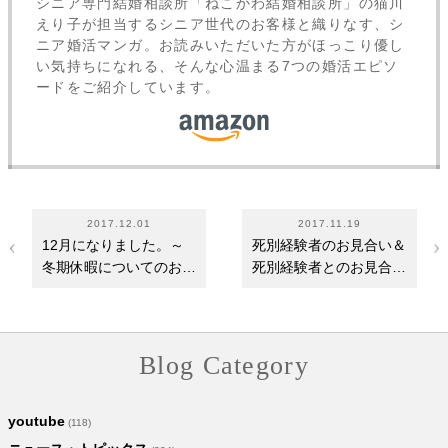
シニア専門結婚相談所「ねこかわ結婚相談所」の猫川
えり子が担当するシニア世代のお客様と織りなす、シ
ニア婚活マンガ。お読みいただいた方がほっこり優し
い気持ちになれる、そんな心温まる7つの婚活エピソ
ードをご紹介しています。
2017.12.01
2017.11.19
12月になりました。～
死別経験者のお見合い＆
冬期休暇についてのお知
死別経験者とのお見合い
らせ
～それぞれ心が…
Blog Category
youtube
(118)