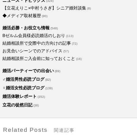
ニュース・トピックス
(324)
【立花えりこ×中村うさぎ】シニア婚対談集
(8)
◆メディア取材履歴
(90)
婚活必勝・お役立ち情報
(548)
Bゼルム会員様必読婚活のしおり
(113)
結婚相談所で交際中の方向けの記事
(72)
お見合いシーンでのアドバイス
(57)
結婚相談所ご入会前に知っておくこと
(16)
婚活パーティーでの出会い
(89)
♂婚活男性必読ブログ
(82)
♀婚活女性必読ブログ
(139)
婚活体験レポート
(352)
立花の徒然日記
(38)
Related Posts
関連記事