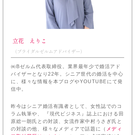
立花 えりこ
（ブライダルゼルムアドバイザー）
㈱Bゼルム代表取締役。業界最年少で婚活アド
バイザーとなり22年。シニア世代の婚活を中心
に、様々な情報を本ブログやYOUTUBEにて発
信中。
昨今はシニア婚活有識者として、女性誌でのコ
ラム執筆や、 『現代ビジネス』誌上における田
原総一朗氏との対談、女流作家中村うさぎ氏と
の対談の他、様々なメディアで話題に（
メディ