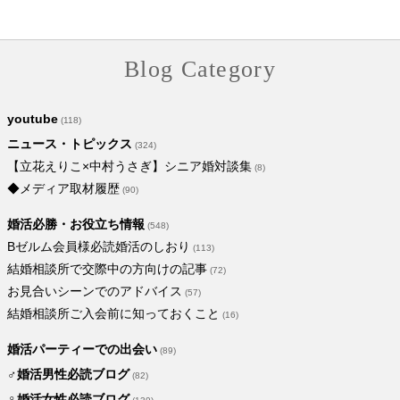
送！大反省会&…
活は「歯」で第一…
Blog Category
youtube
(118)
ニュース・トピックス
(324)
【立花えりこ×中村うさぎ】シニア婚対談集
(8)
◆メディア取材履歴
(90)
婚活必勝・お役立ち情報
(548)
Bゼルム会員様必読婚活のしおり
(113)
結婚相談所で交際中の方向けの記事
(72)
お見合いシーンでのアドバイス
(57)
結婚相談所ご入会前に知っておくこと
(16)
婚活パーティーでの出会い
(89)
♂婚活男性必読ブログ
(82)
♀婚活女性必読ブログ