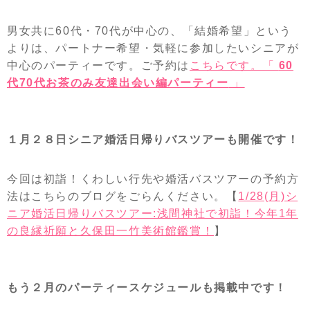
男女共に60代・70代が中心の、「結婚希望」という
よりは、パートナー希望・気軽に参加したいシニアが
中心のパーティーです。ご予約は
こちらです。「
60
代70代お茶のみ友達出会い編パーティー
」
１月２８日シニア婚活日帰りバスツアーも開催です！
今回は初詣！くわしい行先や婚活バスツアーの予約方
法はこちらのブログをごらんください。【
1/28(月)シ
ニア婚活日帰りバスツアー:浅間神社で初詣！今年1年
の良縁祈願と久保田一竹美術館鑑賞！
】
もう２月のパーティースケジュールも掲載中です！