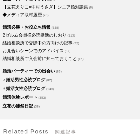
【立花えりこ×中村うさぎ】シニア婚対談集
(8)
◆メディア取材履歴
(90)
婚活必勝・お役立ち情報
(548)
Bゼルム会員様必読婚活のしおり
(113)
結婚相談所で交際中の方向けの記事
(72)
お見合いシーンでのアドバイス
(57)
結婚相談所ご入会前に知っておくこと
(16)
婚活パーティーでの出会い
(89)
♂婚活男性必読ブログ
(82)
♀婚活女性必読ブログ
(139)
婚活体験レポート
(353)
立花の徒然日記
(38)
Related Posts
関連記事