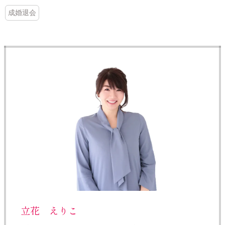
成婚退会
立花 えりこ