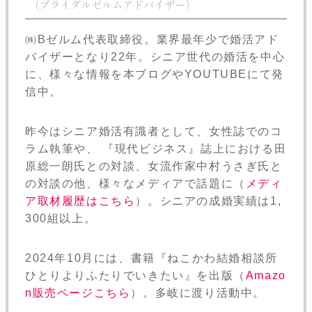
（ブライダルゼルムアドバイザー）
㈱Bゼルム代表取締役。業界最年少で婚活アド
バイザーとなり22年。シニア世代の婚活を中心
に、様々な情報を本ブログやYOUTUBEにて発
信中。
昨今はシニア婚活有識者として、女性誌でのコ
ラム執筆や、 『現代ビジネス』誌上における田
原総一朗氏との対談、女流作家中村うさぎ氏と
の対談の他、様々なメディアで話題に（
メディ
ア取材履歴はこちら
）。シニアの成婚実績は1,
300組以上。
2024年10月には、書籍『ねこかわ結婚相談所
ひとりよりふたりでいきたい』を出版（
Amazo
n販売ページこちら
）。多岐に渡り活動中。