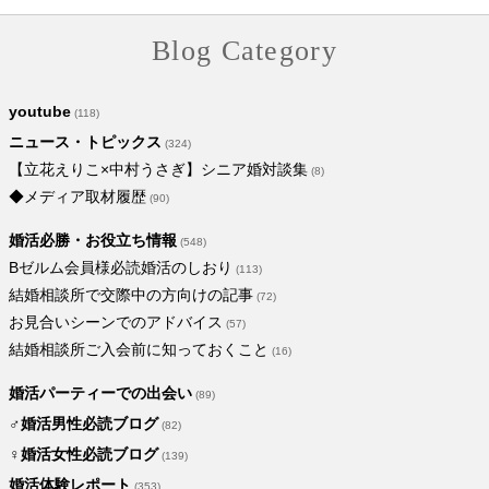
Blog Category
youtube
(118)
ニュース・トピックス
(324)
【立花えりこ×中村うさぎ】シニア婚対談集
(8)
◆メディア取材履歴
(90)
婚活必勝・お役立ち情報
(548)
Bゼルム会員様必読婚活のしおり
(113)
結婚相談所で交際中の方向けの記事
(72)
お見合いシーンでのアドバイス
(57)
結婚相談所ご入会前に知っておくこと
(16)
婚活パーティーでの出会い
(89)
♂婚活男性必読ブログ
(82)
♀婚活女性必読ブログ
(139)
婚活体験レポート
(353)