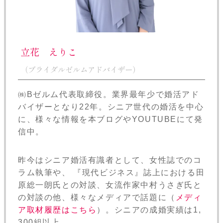
立花 えりこ
（ブライダルゼルムアドバイザー）
㈱Bゼルム代表取締役。業界最年少で婚活アド
バイザーとなり22年。シニア世代の婚活を中心
に、様々な情報を本ブログやYOUTUBEにて発
信中。
昨今はシニア婚活有識者として、女性誌でのコ
ラム執筆や、 『現代ビジネス』誌上における田
原総一朗氏との対談、女流作家中村うさぎ氏と
の対談の他、様々なメディアで話題に（
メディ
ア取材履歴はこちら
）。シニアの成婚実績は1,
300組以上。