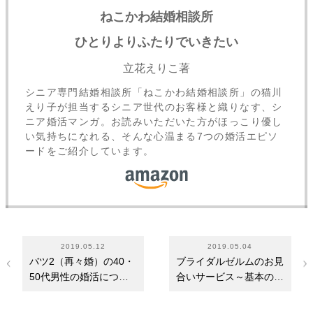
ねこかわ結婚相談所
ひとりよりふたりでいきたい
立花えりこ著
シニア専門結婚相談所「ねこかわ結婚相談所」の猫川
えり子が担当するシニア世代のお客様と織りなす、シ
ニア婚活マンガ。お読みいただいた方がほっこり優し
い気持ちになれる、そんな心温まる7つの婚活エピソ
ードをご紹介しています。
2019.05.12
2019.05.04
バツ2（再々婚）の40・
ブライダルゼルムのお見
50代男性の婚活につい
合いサービス～基本のサ
て～結婚歴の詳細は…
ービスや各種婚…