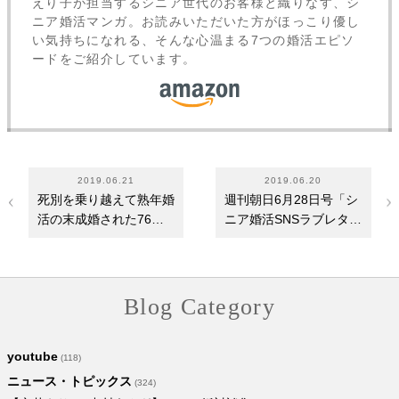
えり子が担当するシニア世代のお客様と織りなす、シ
ニア婚活マンガ。お読みいただいた方がほっこり優し
い気持ちになれる、そんな心温まる7つの婚活エピソ
ードをご紹介しています。
2019.06.21
2019.06.20
死別を乗り越えて熟年婚
週刊朝日6月28日号「シ
活の末成婚された76歳
ニア婚活SNSラブレター
男性のお見合いサ…
講座」取材してい…
Blog Category
youtube
(118)
ニュース・トピックス
(324)