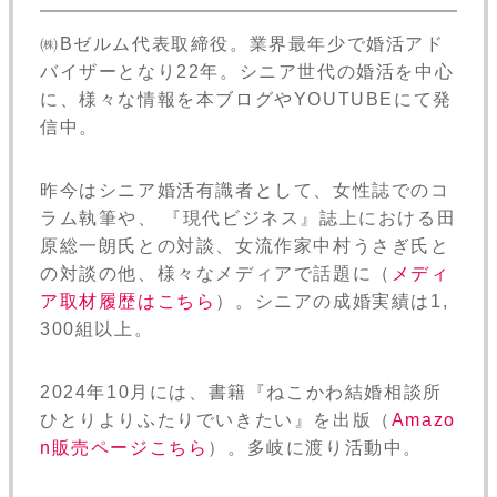
㈱Bゼルム代表取締役。業界最年少で婚活アド
バイザーとなり22年。シニア世代の婚活を中心
に、様々な情報を本ブログやYOUTUBEにて発
信中。
昨今はシニア婚活有識者として、女性誌でのコ
ラム執筆や、 『現代ビジネス』誌上における田
原総一朗氏との対談、女流作家中村うさぎ氏と
の対談の他、様々なメディアで話題に（
メディ
ア取材履歴はこちら
）。シニアの成婚実績は1,
300組以上。
2024年10月には、書籍『ねこかわ結婚相談所
ひとりよりふたりでいきたい』を出版（
Amazo
n販売ページこちら
）。多岐に渡り活動中。