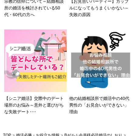
宗教の信仰について～結婚相談
【お見合いパーティー】カップ
所の婚活を検討されている50
ルになってもうまくいかない～
代・60代の方へ
失敗の原因
【シニア婚活】交際中のデート
他の結婚相談所で婚活中の40代
場所のお悩み～意外と選びがち
男性の「お見合いができない」
な失敗デート･･･
理由
TOP
>
婚活必勝・お役立ち情報
>
Bゼルム会員様必読婚活のしおり
>