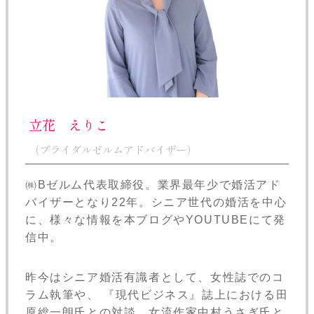
立花 えりこ
（ブライダルゼルムアドバイザー）
㈱Bゼルム代表取締役。業界最年少で婚活アド
バイザーとなり22年。シニア世代の婚活を中心
に、様々な情報を本ブログやYOUTUBEにて発
信中。
昨今はシニア婚活有識者として、女性誌でのコ
ラム執筆や、 『現代ビジネス』誌上における田
原総一朗氏との対談、女流作家中村うさぎ氏と