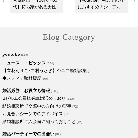
人気企画『【50代・60
【youtube】初めての方
代】持ち家がある男性と
におすすめ！シニアお見
の出会い』パーテ…
合いパーティーの…
Blog Category
youtube
(118)
ニュース・トピックス
(324)
【立花えりこ×中村うさぎ】シニア婚対談集
(8)
◆メディア取材履歴
(90)
婚活必勝・お役立ち情報
(548)
Bゼルム会員様必読婚活のしおり
(113)
結婚相談所で交際中の方向けの記事
(72)
お見合いシーンでのアドバイス
(57)
結婚相談所ご入会前に知っておくこと
(16)
婚活パーティーでの出会い
(89)