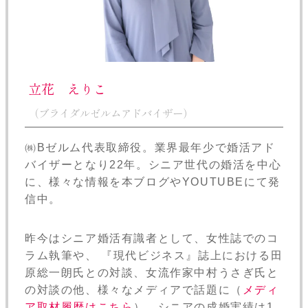
立花 えりこ
（ブライダルゼルムアドバイザー）
㈱Bゼルム代表取締役。業界最年少で婚活アド
バイザーとなり22年。シニア世代の婚活を中心
に、様々な情報を本ブログやYOUTUBEにて発
信中。
昨今はシニア婚活有識者として、女性誌でのコ
ラム執筆や、 『現代ビジネス』誌上における田
原総一朗氏との対談、女流作家中村うさぎ氏と
の対談の他、様々なメディアで話題に（
メディ
ア取材履歴はこちら
）。シニアの成婚実績は1,