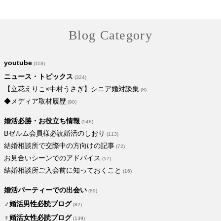
Blog Category
youtube
(118)
ニュース・トピックス
(324)
【立花えりこ×中村うさぎ】シニア婚対談集
(8)
◆メディア取材履歴
(90)
婚活必勝・お役立ち情報
(548)
Bゼルム会員様必読婚活のしおり
(113)
結婚相談所で交際中の方向けの記事
(72)
お見合いシーンでのアドバイス
(57)
結婚相談所ご入会前に知っておくこと
(16)
婚活パーティーでの出会い
(89)
♂婚活男性必読ブログ
(82)
♀婚活女性必読ブログ
(139)