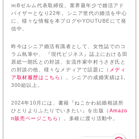
㈱Bゼルム代表取締役。業界最年少で婚活アド
バイザーとなり22年。シニア世代の婚活を中心
に、様々な情報を本ブログやYOUTUBEにて発
信中。
昨今はシニア婚活有識者として、女性誌でのコ
ラム執筆や、 『現代ビジネス』誌上における田
原総一朗氏との対談、女流作家中村うさぎ氏と
の対談の他、様々なメディアで話題に（
メディ
ア取材履歴はこちら
）。シニアの成婚実績は1,
300組以上。
2024年10月には、書籍『ねこかわ結婚相談所
ひとりよりふたりでいきたい』を出版（
Amazo
n販売ページこちら
）。多岐に渡り活動中。