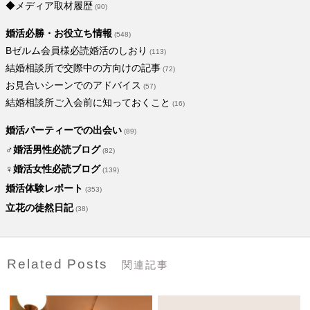
◆メディア取材履歴
(90)
婚活必勝・お役立ち情報
(548)
Bゼルム会員様必読婚活のしおり
(113)
結婚相談所で交際中の方向けの記事
(72)
お見合いシーンでのアドバイス
(57)
結婚相談所ご入会前に知っておくこと
(16)
婚活パーティーでの出会い
(89)
♂婚活男性必読ブログ
(82)
♀婚活女性必読ブログ
(139)
婚活体験レポート
(353)
立花の徒然日記
(38)
Related Posts
関連記事