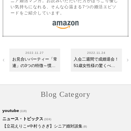
ニア婚活マンガ。お読みいただいた方がほっこり優し
い気持ちになれる、そんな心温まる7つの婚活エピソ
ードをご紹介しています。
2022.11.27
2022.11.24
お見合いパーティー「常
入会二週間で成婚退会！
連」の3つの特徴～慣れ
51歳女性様の驚くべき
ていると思われな…
「婚活力」
Blog Category
youtube
(118)
ニュース・トピックス
(324)
【立花えりこ×中村うさぎ】シニア婚対談集
(8)