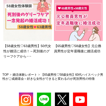
【58歳女性♡63歳男性】50代女
【65歳男性♡58歳女性】元公務
性が婚活に成功！～死別後のグ
員男性が定年退職後に婚活成功
リーフケアから･･･
TOP
>
婚活体験レポート
>
【65歳男性♡58歳女性】60代ハイスペック男
性がご成婚退会～好きな女性ができると変わるのが死別男性の特徴