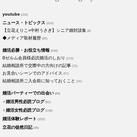
youtube
(118)
ニュース・トピックス
(324)
【立花えりこ×中村うさぎ】シニア婚対談集
(8)
◆メディア取材履歴
(90)
婚活必勝・お役立ち情報
(548)
Bゼルム会員様必読婚活のしおり
(113)
結婚相談所で交際中の方向けの記事
(72)
お見合いシーンでのアドバイス
(57)
結婚相談所ご入会前に知っておくこと
(16)
婚活パーティーでの出会い
(89)
♂婚活男性必読ブログ
(82)
♀婚活女性必読ブログ
(139)
婚活体験レポート
(353)
立花の徒然日記
(38)