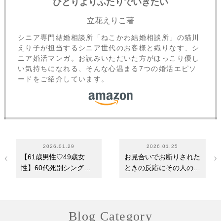
ひとりよりふたりでいきたい
立花えりこ著
シニア専門結婚相談所「ねこかわ結婚相談所」の猫川
えり子が担当するシニア世代のお客様と織りなす、シ
ニア婚活マンガ。お読みいただいた方がほっこり優し
い気持ちになれる、そんな心温まる7つの婚活エピソ
ードをご紹介しています。
2026.01.29
2026.01.25
【61歳男性♡49歳女
お見合いでお断りされた
性】60代死別シングル
ときの反応にその人の
ファザーが再婚に成功
「成婚力」が表れる
～…
Blog Category