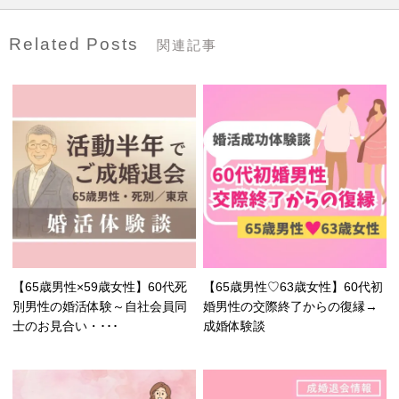
Related Posts
関連記事
【65歳男性×59歳女性】60代死
【65歳男性♡63歳女性】60代初
別男性の婚活体験～自社会員同
婚男性の交際終了からの復縁→
士のお見合い・･･･
成婚体験談