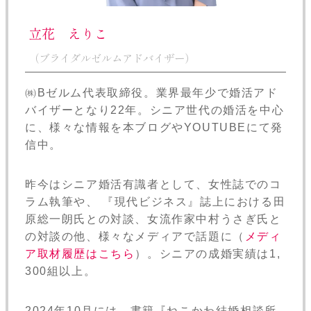
立花 えりこ
（ブライダルゼルムアドバイザー）
㈱Bゼルム代表取締役。業界最年少で婚活アド
バイザーとなり22年。シニア世代の婚活を中心
に、様々な情報を本ブログやYOUTUBEにて発
信中。
昨今はシニア婚活有識者として、女性誌でのコ
ラム執筆や、 『現代ビジネス』誌上における田
原総一朗氏との対談、女流作家中村うさぎ氏と
の対談の他、様々なメディアで話題に（
メディ
ア取材履歴はこちら
）。シニアの成婚実績は1,
300組以上。
2024年10月には、書籍『ねこかわ結婚相談所