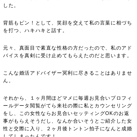
した。
背筋もピン！として、笑顔を交えて私の言葉に相づち
を打つ、ハキハキと話す。
元々、真面目で素直な性格の方だったので、
私のアド
バイスを真剣に受け止めてもらえたのだと思います。
こんな婚活アドバイザー冥利に尽きることはありませ
ん。
それから、１ヶ月間ほどマメに毎週お見合いプロフィ
ールデータ閲覧がてら来社の際に私とカウンセリング
をし、
この女性ならお見合いセッティングOKのお返
事がもらえそうだし、なんか合いそうとご紹介した女
性と
交際に入り、２ヶ月後トントン拍子になんと成婚
してしまったんです！