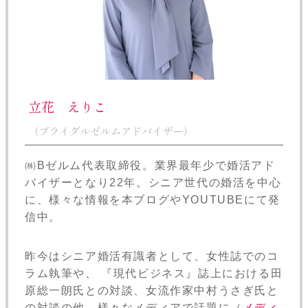
立花 えりこ
（ブライダルゼルムアドバイザー）
㈱Bゼルム代表取締役。業界最年少で婚活アド
バイザーとなり22年。シニア世代の婚活を中心
に、様々な情報を本ブログやYOUTUBEにて発
信中。
昨今はシニア婚活有識者として、女性誌でのコ
ラム執筆や、 『現代ビジネス』誌上における田
原総一朗氏との対談、女流作家中村うさぎ氏と
の対談の他、様々なメディアで話題に（
メディ