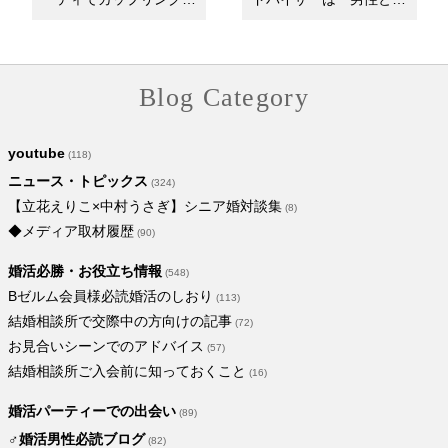
なった相手と進…
性』・『同性と…
Blog Category
youtube
(118)
ニュース・トピックス
(324)
【立花えりこ×中村うさぎ】シニア婚対談集
(8)
◆メディア取材履歴
(90)
婚活必勝・お役立ち情報
(548)
Bゼルム会員様必読婚活のしおり
(113)
結婚相談所で交際中の方向けの記事
(72)
お見合いシーンでのアドバイス
(57)
結婚相談所ご入会前に知っておくこと
(16)
婚活パーティーでの出会い
(89)
♂婚活男性必読ブログ
(82)