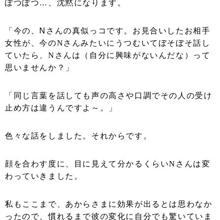
ぽつぽつ…、沈黙になります。
「今の、Nさんの真似っコです。
お見合いしたお相手
女性が、今の
N
さんみたいにうつむいてぼそぼそ
話し
ていたら、
N
さんは（自分に興味がないんだな）って
思いませんか？」
「同じ言葉を話しても声の高さや口調でその人の受け
止め方は違うんですよ～。」
色々な話をしました。
それからです。
顔を合わす度に、目に見えて分かるくらい
N
さんは変
わっていきました。
私もここまで、あからさまに効果が出るとは思わなか
ったので、慣れるまで彼の変化に自分でも驚いていま