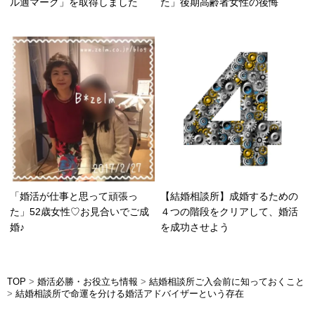
ル適マーク」を取得しました
た」後期高齢者女性の後悔
「婚活が仕事と思って頑張っ
【結婚相談所】成婚するための
た」52歳女性♡お見合いでご成
４つの階段をクリアして、婚活
婚♪
を成功させよう
TOP
>
婚活必勝・お役立ち情報
>
結婚相談所ご入会前に知っておくこと
>
結婚相談所で命運を分ける婚活アドバイザーという存在