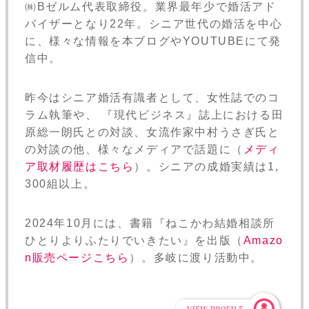
㈱Bゼルム代表取締役。業界最年少で婚活アド
バイザーとなり22年。シニア世代の婚活を中心
に、様々な情報を本ブログやYOUTUBEにて発
信中。
昨今はシニア婚活有識者として、女性誌でのコ
ラム執筆や、 『現代ビジネス』誌上における田
原総一朗氏との対談、女流作家中村うさぎ氏と
の対談の他、様々なメディアで話題に（
メディ
ア取材履歴はこちら
）。シニアの成婚実績は1,
300組以上。
2024年10月には、書籍『ねこかわ結婚相談所
ひとりよりふたりでいきたい』を出版（
Amazo
n販売ページこちら
）。多岐に渡り活動中。