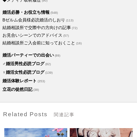
◆メディア取材履歴
(90)
婚活必勝・お役立ち情報
(548)
Bゼルム会員様必読婚活のしおり
(113)
結婚相談所で交際中の方向けの記事
(72)
お見合いシーンでのアドバイス
(57)
結婚相談所ご入会前に知っておくこと
(16)
婚活パーティーでの出会い
(89)
♂婚活男性必読ブログ
(82)
♀婚活女性必読ブログ
(139)
婚活体験レポート
(353)
立花の徒然日記
(38)
Related Posts
関連記事