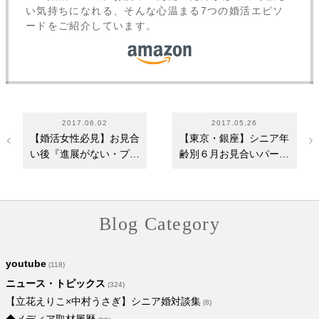
い気持ちになれる、そんな心温まる7つの婚活エピソ
ードをご紹介しています。
2017.06.02
2017.05.26
【婚活女性必見】お見合
【東京・銀座】シニア年
い後『進展がない・プロ
齢別６月お見合いパーテ
ポーズがない』…
ィー情報
Blog Category
youtube
(118)
ニュース・トピックス
(324)
【立花えりこ×中村うさぎ】シニア婚対談集
(8)