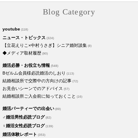
Blog Category
youtube
(118)
ニュース・トピックス
(324)
【立花えりこ×中村うさぎ】シニア婚対談集
(8)
◆メディア取材履歴
(90)
婚活必勝・お役立ち情報
(548)
Bゼルム会員様必読婚活のしおり
(113)
結婚相談所で交際中の方向けの記事
(72)
お見合いシーンでのアドバイス
(57)
結婚相談所ご入会前に知っておくこと
(16)
婚活パーティーでの出会い
(89)
♂婚活男性必読ブログ
(82)
♀婚活女性必読ブログ
(139)
婚活体験レポート
(353)