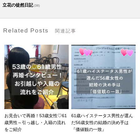
立花の徒然日記
(38)
Related Posts
関連記事
お見合いで再婚！53歳女性♡61
61歳ハイステータス男性が選ん
歳男性～引っ越し・入籍の流れ
だ56歳女性の結婚の決め手は
をご紹介
『価値観の一致』