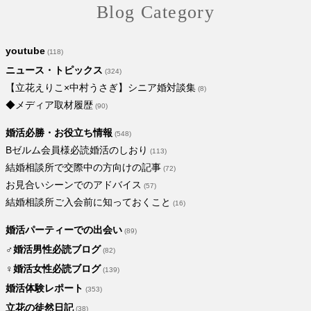
Blog Category
youtube
(118)
ニュース・トピックス
(324)
【立花えりこ×中村うさぎ】シニア婚対談集
(8)
◆メディア取材履歴
(90)
婚活必勝・お役立ち情報
(548)
Bゼルム会員様必読婚活のしおり
(113)
結婚相談所で交際中の方向けの記事
(72)
お見合いシーンでのアドバイス
(57)
結婚相談所ご入会前に知っておくこと
(16)
婚活パーティーでの出会い
(89)
♂婚活男性必読ブログ
(82)
♀婚活女性必読ブログ
(139)
婚活体験レポート
(353)
立花の徒然日記
(38)