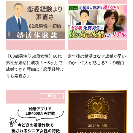
【63歳男性♡58歳女性】60代
定年後の婚活はなぜ成婚が早い
男性が婚活に成功！〜3ヶ月で
のか～仲人が感じる7つの理由
成婚できた理由は「恋愛経験よ
りも素直さ」