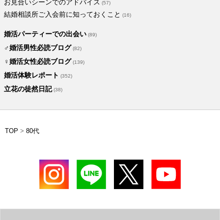
お見合いシーンでのアドバイス
(57)
結婚相談所ご入会前に知っておくこと
(16)
婚活パーティーでの出会い
(89)
♂婚活男性必読ブログ
(82)
♀婚活女性必読ブログ
(139)
婚活体験レポート
(352)
立花の徒然日記
(38)
TOP
>
80代