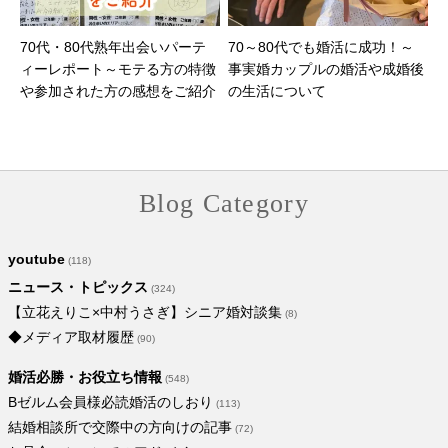
70代・80代熟年出会いパーテ
70～80代でも婚活に成功！～
ィーレポート～モテる方の特徴
事実婚カップルの婚活や成婚後
や参加された方の感想をご紹介
の生活について
Blog Category
youtube
(118)
ニュース・トピックス
(324)
【立花えりこ×中村うさぎ】シニア婚対談集
(8)
◆メディア取材履歴
(90)
婚活必勝・お役立ち情報
(548)
Bゼルム会員様必読婚活のしおり
(113)
結婚相談所で交際中の方向けの記事
(72)