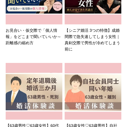
お見合い・仮交際で「個人情
【シニア婚活 3つの特徴】成婚
報」をどこまで聞いていいか～
間際で急失速してしまう女性｜
距離感の縮め方
真剣交際で男性が冷めてしまう
前に
【63歳男性♡63歳女性】60代
【63歳女性♡63歳男性】自社