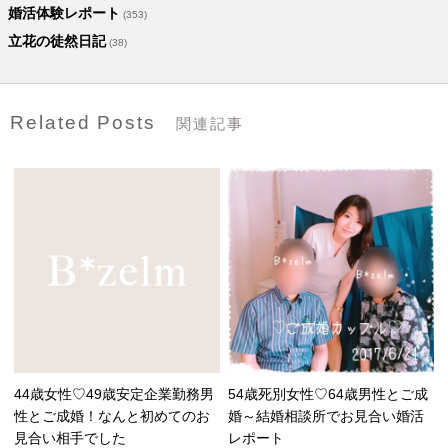
婚活体験レポート
(353)
立花の徒然日記
(38)
Related Posts
関連記事
44歳女性♡49歳安定企業勤務男
54歳死別女性♡64歳男性とご成
性とご成婚！なんと初めてのお
婚～結婚相談所でお見合い婚活
見合い相手でした
レポート