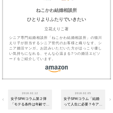
ねこかわ結婚相談所
ひとりよりふたりでいきたい
立花えりこ著
シニア専門結婚相談所「ねこかわ結婚相談所」の猫川
えり子が担当するシニア世代のお客様と織りなす、シ
ニア婚活マンガ。お読みいただいた方がほっこり優し
い気持ちになれる、そんな心温まる7つの婚活エピソ
ードをご紹介しています。
2018.02.12
2018.02.05
女子SPA!コラム第２弾
女子SPA!コラム「結婚
「モテる条件は年齢で変
って人生に必要？今アツ
わるのか？アラサ…
い50～60代婚活の…