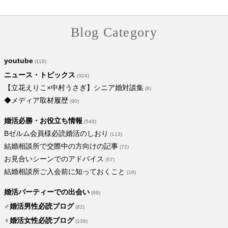
Blog Category
youtube
(118)
ニュース・トピックス
(324)
【立花えりこ×中村うさぎ】シニア婚対談集
(8)
◆メディア取材履歴
(90)
婚活必勝・お役立ち情報
(548)
Bゼルム会員様必読婚活のしおり
(113)
結婚相談所で交際中の方向けの記事
(72)
お見合いシーンでのアドバイス
(57)
結婚相談所ご入会前に知っておくこと
(16)
婚活パーティーでの出会い
(89)
♂婚活男性必読ブログ
(82)
♀婚活女性必読ブログ
(139)