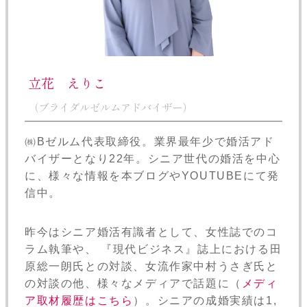
立花 えりこ
（ブライダルゼルムアドバイザー）
㈱Bゼルム代表取締役。業界最年少で婚活アド
バイザーとなり22年。シニア世代の婚活を中心
に、様々な情報を本ブログやYOUTUBEにて発
信中。
昨今はシニア婚活有識者として、女性誌でのコ
ラム執筆や、 『現代ビジネス』誌上における田
原総一朗氏との対談、女流作家中村うさぎ氏と
の対談の他、様々なメディアで話題に（
メディ
ア取材履歴はこちら
）。シニアの成婚実績は1,