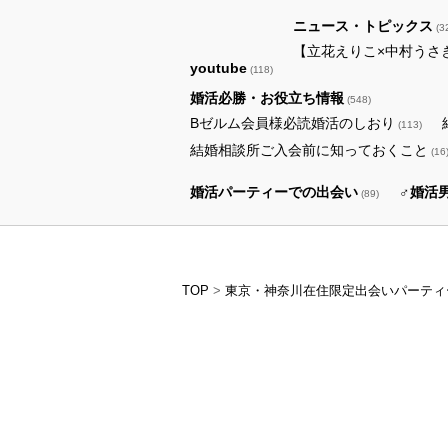
ニュース・トピックス
(3
【立花えりこ×中村うさ
youtube
(118)
婚活必勝・お役立ち情報
(548)
Bゼルム会員様必読婚活のしおり
(113)
結婚相談所ご入会前に知っておくこと
(16
婚活パーティーでの出会い
♂婚活
(89)
TOP
>
東京・神奈川在住限定出会いパーティ