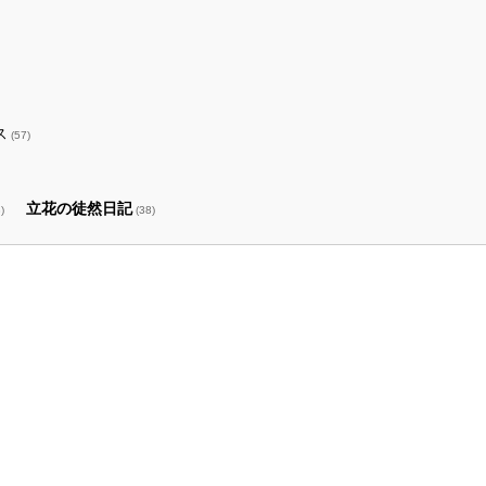
ス
(57)
立花の徒然日記
)
(38)