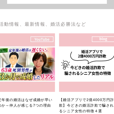
活動情報、最新情報、婚活必勝法など
定年後の婚活はなぜ成婚が早い
【婚活アプリで2億4000万円
のか～仲人が感じる7つの理由
欺】今どきの婚活詐欺で騙され
るシニア女性の特徴４選