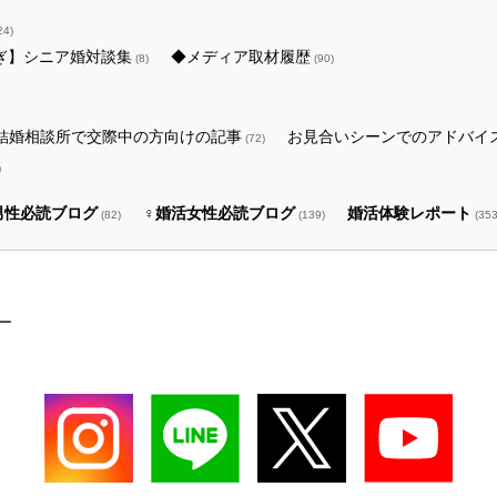
24)
ぎ】シニア婚対談集
◆メディア取材履歴
(8)
(90)
結婚相談所で交際中の方向けの記事
お見合いシーンでのアドバイ
(72)
)
男性必読ブログ
♀婚活女性必読ブログ
婚活体験レポート
(82)
(139)
(353
ー