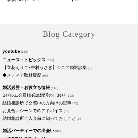
Blog Category
youtube
(118)
ニュース・トピックス
(324)
【立花えりこ×中村うさぎ】シニア婚対談集
(8)
◆メディア取材履歴
(90)
婚活必勝・お役立ち情報
(548)
Bゼルム会員様必読婚活のしおり
(113)
結婚相談所で交際中の方向けの記事
(72)
お見合いシーンでのアドバイス
(57)
結婚相談所ご入会前に知っておくこと
(16)
婚活パーティーでの出会い
(89)