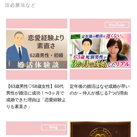
活必勝法など
【63歳男性♡58歳女性】60代
定年後の婚活はなぜ成婚が早い
男性が婚活に成功！〜3ヶ月で
のか～仲人が感じる7つの理由
成婚できた理由は「恋愛経験よ
りも素直さ」