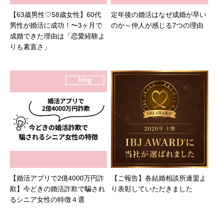
【63歳男性♡58歳女性】60代
定年後の婚活はなぜ成婚が早い
男性が婚活に成功！〜3ヶ月で
のか～仲人が感じる7つの理由
成婚できた理由は「恋愛経験よ
りも素直さ」
【婚活アプリで2億4000万円詐
【ご報告】各結婚相談所連盟よ
欺】今どきの婚活詐欺で騙され
り表彰していただきました
るシニア女性の特徴４選