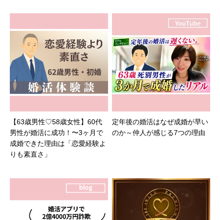
【63歳男性♡58歳女性】60代
定年後の婚活はなぜ成婚が早い
男性が婚活に成功！〜3ヶ月で
のか～仲人が感じる7つの理由
成婚できた理由は「恋愛経験よ
りも素直さ」