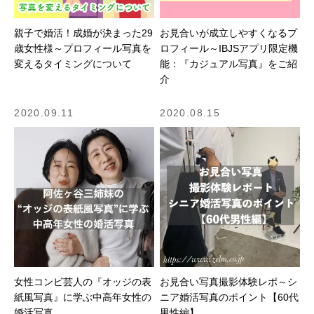
親子で婚活！成婚が決まった29
お見合いが成立しやすくなるプ
歳女性様～プロフィール写真を
ロフィール～IBJSアプリ限定機
変えるタイミングについて
能：『カジュアル写真』をご紹
介
2020.09.11
2020.08.15
女性コンビ芸人の『オッジの表
お見合い写真撮影体験レポ～シ
紙風写真』に学ぶ中高年女性の
ニア婚活写真のポイント【60代
婚活写真
男性編】