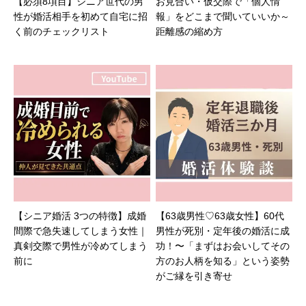
【必須8項目】シニア世代の男
お見合い・仮交際で「個人情
性が婚活相手を初めて自宅に招
報」をどこまで聞いていいか～
く前のチェックリスト
距離感の縮め方
【シニア婚活 3つの特徴】成婚
【63歳男性♡63歳女性】60代
間際で急失速してしまう女性｜
男性が死別・定年後の婚活に成
真剣交際で男性が冷めてしまう
功！〜「まずはお会いしてその
前に
方のお人柄を知る」という姿勢
がご縁を引き寄せ