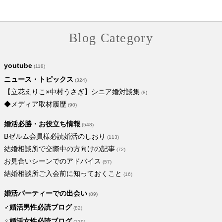
Blog Category
youtube
(118)
ニュース・トピックス
(324)
【立花えりこ×中村うさぎ】シニア婚対談集
(8)
◆メディア取材履歴
(90)
婚活必勝・お役立ち情報
(548)
Bゼルム会員様必読婚活のしおり
(113)
結婚相談所で交際中の方向けの記事
(72)
お見合いシーンでのアドバイス
(57)
結婚相談所ご入会前に知っておくこと
(16)
婚活パーティーでの出会い
(89)
♂婚活男性必読ブログ
(82)
♀婚活女性必読ブログ
(139)